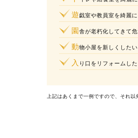
遊
戯室や教員室を綺麗に
園
舎が老朽化してきて危
動
物小屋を新しくしたい
入
り口をリフォームした
上記はあくまで一例ですので、それ以